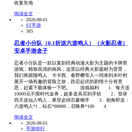
收复失地
阅读全文
2026-08-01
ST手游
385
忍者小分队（0.1折送六道鸣人）（火影忍者）
安卓手游盒子
忍者小分队是一款以复刻经典动漫火影为主题的卡牌类
游戏，精致高清的画风，这里以经典火影题材为背景，
我们将跟随鸣人、卡卡西、春野樱等人一同来到木叶村
展开一场有趣的冒险之旅，跌宕起伏的剧情十分有意
思，赶紧下载体验一下吧。 游戏福利 1、每天送
10000元不限时代金券，超多道具买到手软 2、登录
四天送仙人鸣人，累登必得百豪纲手 3、创角即送：
六道鸣人*1，钻石*88888，召唤券*100 4
阅读全文
2026-08-01
手游排行