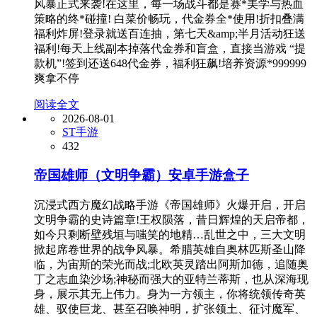
风暴正式来袭!在这里，每一场战斗都是赛*美学与热血
策略的终*碰撞! 白菜价畅玩，代金券全*使用!折扣叠满
福利炸屏!登录就送百连抽，第七天&amp;半月活动狂送
福利!每天上线副本掉落代金券和盲盒，直接当游戏 “提
款机”!签到还送648代金券，福利狂飙!培养资源*999999
爽拿不停
阅读全文
2026-08-01
ST手游
432
帝国雄师（文明争霸）安卓手游盒子
沉浸式西方魔幻战略手游《帝国雄师》火爆开启，开启
文明争霸的史诗篇章!王权陨落，昔日辉煌的天启帝都，
如今只剩断壁残垣与嗤笑的地精…乱世之中，三大文明
掀起席卷世界的战争风暴。希腊英雄自奥林匹斯圣山降
临，为宙斯的荣光而战;北欧英灵踏出阿斯加德，追随奥
丁之志血染沙场;神秘而强大的亚特兰蒂斯，也从深海现
身，展示其无上伟力。身为一方领主，你将统领传奇英
雄、驭使巨龙、甚至召唤神明，扩张领土、征讨魔军、