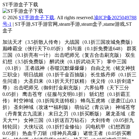
ST手游盒子下载
© 2026
ST手游盒子下载
. All rights reserved.
渝ICP备2025049788
号-1
| ST手游,ST手游官网,steam手游,steam盒子,stame游戏,ST
盒子
加法天才（3.5折散人传奇） 大战国（0.1折三国攻城免费版） 巅峰霸业（侠行天下0.05折） 剑与盾（0.1折免费送648） 群英三国（0.1折亮有一计） 出击吧师兄（复古合击刷充版） 双生幻想（3.5折免费版） 醉武侠（0.1折武动天下） 掌中三国（0.1折） 王者战神（吞噬沉默爆爆爆） 自由之光（铭文神技三职业） 明日战姬（0.1折千金百抽版） 长生炼丹师（0.1折三生问道） 大圣归来（0.1折天天打妖精） 侠义传（0.1折剑道*尊） 出击吧师兄（御剑打金刷充版） 六界仙尊（天下三分0.05折） 鹰击苍穹（征服与文明0.1折） 斩幻想（0.1折霸王传） 时空神域（0.1折闯关送特权） 蜂鸟五虎将（逆袭江山0.1折） 圣剑神域（攻速**福利版） 萌仙记（青云诀） 神域苍穹（丹青复古九流派） 末日之刃（0.1折买断版） 屠龙圣域（君天大**） 女神三国（0.1折送百万钻石） 大剑传奇（0.05折九转轮回） 大侠坛说（0.1折打金修仙） 闪电机甲（幻想西游0.05折） 热血千刀斩（绯神兵高爆） 诸世王者（0.05折买断版） 铸剑师（剑道宗师0.05折） 战天下（0.05折睥睨三国） 碧雪情天3D（0.1折每日送神兽648） 女神三国（0.1折三国鼎立） 三国将无双（0.05折狂欢三国） 征程三国（0.05折签到领千抽） 三国将无双（0.1折合纵连横） 魔力契约（0.05折觉醒之灵） 暗黑远征（0.1折*德之塔） 帝国雄师（文明争霸） 战神烈歌（仙途择道四流派） 苍穹志（红颜祸水0.05折） 天天驯兽师（0.1折每天送648） 神域苍穹（妖冥沉默） 无尽寒冬（封神高爆专属） 萌战天下（0.1折降魔记） 山河（圣兽山海沉默） 剑与火之歌（0.1折上线送百抽） 刀剑演武（0.1折每天送648） 边缘逐梦（神游三流派） 禁地之战（侠爆无双江湖） 铁血荣耀（0.05折福利版） 釜底抽薪（高爆专属**） 盖世强者（神宠沉默专属**） 城主天下 血饮天下（江湖探险送首充） 沙城之战（新纪元爆爆爆） 龙之觉醒（燕羽高速专属） 热血之怒（黑神话代币版） 斗转武林（金蛇狂爆三职业） 冲向地心（九天玄元0.05折） 斗转武林（金秋专属沉默） 不朽之城（0.1折开*送马超） 盖世强者（神宠合体三职业） 灵域修仙（0.1折剑啸江湖） 霸气英雄（内置0.1折送**神宠雷震子） 天剑诀（0.1折） 山河（山海专属沉默） 天天奔跑打怪兽（倾城女神0.05折） 乱入英雄（0.1折爽充版） 鬼剑豪（0.1折爽嗨玩） 梦西游（0.1折五指镇仙） 侠义传（0.1折道法自然） 烈火骑士（跑商传奇散人版） 全能斗士（疯狗攻速三职业） 大武当之剑（0.1折山海奇遇） 重力光球（0.05折送SSR异兽） 伏魔诀（0.05折盲盒版） 魔塔与英雄（0.05折**送吕绮玲） 自由之光（修仙沉默） 征战九州（0.05折神魔大战） 龙之觉醒（幽界狂爆攻速） 闪电机甲（南征北伐0.05折） 冲向地心（神灵传说0.05折） 暗黑远征（0.1折英雄无敌） 疾速冲锋（战场之光0.05折） 王者霸业（专属爽玩代币送充） 主宰无双（猎魔福利爽爽送） 魔天记3D（0.1折送2000代金券） 剑仙缘（0.05折御风九霄） 疾速冲锋（变异来袭0.05折） 金币探险（传奇沉默专属） 全能斗士（异法奇经八脉） 女武神之剑（0.1折少年西游） 神骑世界（0.1折原始部落） 荣耀世纪（九幽秘法沉默） 修真界（*强猎人0.05折） 神奇三国（0.1折每日送2000） 项羽传（0.1折天天送9999） 问逍遥（道士0.1折免费福利升级版） 焚天决（0.1折逍遥行） 魔力契约（江东儿郎0.05折） 摸金校尉之西夏迷踪（0.05折福利版） 天堂之刃（修仙超超超变） 热血之怒（无限分身刀刀爆） 致命狙击（道士开*召5狗） 禁地之战（复古三职业小**） 破镜重圆（天命攻速高爆版） 合金钻头（0.1折红将免费十连抽） 六界飞仙（梦幻次元0.05折） 无双战车（封神大帝沉默版） 霸刀传奇（天书沉默） 暗影战姬（0.1折红颜三国） 汉武王朝（0.1折诏令山河） 屠龙圣域（**沉默速通） 王者霸业（攻速**无限刀） 神奇三国（0.1折每日送6480） 浅塘（荒天遗忘**） 釜底抽薪（屠龙专属沉默） 盖世强者（天佑打金沉默） 七海争霸（0.1折送五星名将免费版） 无尽寒冬（木炭激爽打金） 奇门之上（3折免费版）（买断券） 合体三国（掌中乱世0.1折） 热血寻秦（灵兽超变无限刀） 暗黑领主（敕神沉默专属） 仙旅奇缘（**二合一） 烈火骑士（天命传奇合击版） 大秦霸业（妖刀**爆爆爆爽） 烈火战车（福利攻速三职业） 剑雨九天（骷髅六职业） 森林王国（0.1折千抽三国名将） 末日之刃（仙侠内置0.1折免费版） 三国演义之天策（0.05折天命所归） 大战国（合击专属**） 斗转武林 （神迹高爆专属） 王者之战（四圣复古三职业） 天途（0.05折何惜一战） 热血寻秦（复古专属爽爽爽） 海魂少女（0.1折心动主播任选） 三国将无双（0.1折升级领红包） 全民祖玛（百亿元宝福利版） 仙梦奇缘（百倍累冲返利3.5折） 冲锋小勇士（巾帼英雄0.05折） 摸金之路（**超变超爽福利） 魔力契约（1折买断代币版） 天命神话（0.05折全民仙逆） 龙魂魔法（追梦初心三职沉默） 无畏之刃（混沌洪荒高爆版） 血饮天下（(灭世神弓沉默单职） 武圣三国（0.1折狂欢送代金券） 太阁立志2（0.1折如梦似幻） 釜底抽薪（十二门派夺仙缘） 缤纷爱消除（0.1折登录送王胖子） 银河战魂（0.05折送玉麒麟） 天天奔跑打怪兽（仙灵战神0.05折） 命运守护：战歌（登录送百抽0.1折） 六界仙尊（0.1折福利代金券）（买断券） 风之勇者（0.1折乱世三国志） 疾速冲锋（神魔之境0.05折） 君临传奇（神罚沉默） 汉武王朝（0.1折**闯三国） 九天封神手游 无双战车（狂抽专属高爆版） 莽荒传奇（绿*高爆版） 龙魂魔法（影罗攻速沉默） 烈焰之怒（攻速179每日送代金） 风色轨迹（0.1折再温梦幻） 龙城传奇（怒火封神合击） 奥丁之锤（复古三职业代币版） 挂机英雄 摸金之路（天命洪荒封神之怒） 开天霸兵（五流派霸业沉默） 苍穹志（封天传说0.05折） 月影黑白（狂风攻速**） 乱世无双（八职业高爆打金） 魔物迷宫（0.1折摸金天师） 大武当之剑（0.1折仙路送仙魂） 诛神世界（0.1折送UR玄武） 巅峰霸业（枭雄志0.05折） 孤堡英雄（0.1折免费领万抽） 好多三国（0.1折少年名将） 开天霸兵（契约奇门八技专属） 开天霸兵（天魔专属送红包） 海狼（三职业沉默高爆版） 山河（异人高爆沉默） 御兽遮天（3折送绝品女娲） 太吾纪元（0.1折*速版） 天神赵子龙（1折免费版）（买断券） 星耀战纪（0.1折） 幽蓝边境（复古攻速送满赞助） 鏖战三国（0.1折绝世名将） 雄霸天地（战士专属大**） 西游修仙传 农场妖怪（0.1折无限元宝） 奇葩星学院（0.1折千抽自由版） 无限奇兵：降临（内置0.1折送妲己） 神仙online（沉默传奇代币版） 君临传奇（真火大暴击） 英雄攻战（激斗无限城）（鬼灭之刃） 天途（0.05折买断福利版） 召唤师（0.1折每天送648） 大刀客（0.1折人在江湖） 横扫天下（0.1折每日千元代金） 战神烈歌（天命轮回专属） 天天奔跑打怪兽（屠龙勇士0.05折） 禁地之战（碎墟诸天沉默） 无畏之刃（天天送648福利版） 大屠龙（玄蛮量劫爆爆爆） 战神霸业（游龙高爆**服） 冲刺萌龙（0.1折每日送9999） 斗仙界（0.05折天天送代金券） *封神（3折返利版） 逍遥三国（0.1折） 切菜狂人（1折免费版） 飞虫大冒险（0.1折升级送红包） 好多三国（0.05折神将无双） 王者霸业（封神天命超变爽爽爽） 王者战神（盛世复古火龙） 勇闯女儿国（0.05折梦幻大陆） 城池攻坚战（0.05折劲爆版） 疯狂的阿尔法（0.1折送全英雄） 蜀山镇魂曲（仙侠0.1折天天送1W代金） 海蛇传奇（欢乐版）（天天送648） 雄霸天地（176封神复古） 海蛇传奇（欢乐版） 城防三国志（0.1折充值卡高爆版） 无畏三国（0.1折魂将现世） 天神大战（0.1折送2千代金券）（买断券） 魔晶拼图（0.05折送绝版称号） 醉美人（首充送斗战胜佛0.05折） 九州霸业（无限资源真充版） 奇缘之旅（0.1折送千元代金） 战神烈歌（亿万爆充超超变） 龙之力量（0.05折美女经典版） 零之战线（0.1折女武神之剑） 青云诀2 暗黑领主（天罡百变沉默） 十二战纪（0.1折送万元免单券）（海贼王） 斗罗封神传（三国超超变） 七雄纷争（3.5折逐鹿中原） 兵马俑（0.1折道具买断三国） 城防三国志（0.05送10亿补贴） 西游记口袋版（0.1折送无双吕布） 萌宠大联盟（0.05折海贼王送万充） 龙之战歌（每日送648代金1折版） 铁血防御（3.5折超变无限刀） 九州群将录（山海封神西游0.05折） 戮天之剑（0.1折炽裁天罚） 大剑传奇（0.1折纵横六界） 忍者小分队（0.1折送六道鸣人）（火影忍者） 明日战姬（1折删档内测） 机甲归来（0.1折1W代金劵免费版） 鏖战三国（0.1折名将无双） 六界飞仙（**女神0.05折） 决战沙邑（竖屏传奇） 三国演义之天策（0.1折买断三国免费版） 荣耀世纪（妖刀**爽爽爆） 君临传奇（千年专属免费版） 破镜重圆（沉默高爆打金版） 战鼓之翼（0.05折日送5000） 九梦仙域（龙神归来畅玩版） 猎魔岛（0.1折文字魔兽） 破军之刃（0.1折天天送2000） 海蛇传奇（欢乐版）（抓鬼打金版） 幻灵战歌（首续0.05折地堡卡牌） 苍穹志（苍穹之下0.05折） 天堂之刃（骷髅王修仙**） 烈火战神（战宠三职业福利版） 天天狙击（0.05折高爆版） 全民祖玛（天天648福利版） 唐门六道手游版（0.1折末日美女） 暗黑联盟 皇者（百亿超变爽爽爽） 致命狙击（千年沉默五流派） 魔主（0.05折*伴神道） 破日开天（0.1折三国全场买断） 武林盛典（冰雪打金高爆版） 公元（次元少女割草0.05折） *武尊（0.1谋定天下） 止戈之战（0.1折放置三国神魔版） 皇者（0.1折至尊传奇）（竖屏传奇） 三国大领主（三折霸业免费版）（买断券） 梦幻传奇（大雷专属超变福利） 二战世界（1折免费版） 御妖师（0.1折每日双648代金） 十二战纪（魔主） 霸刀传奇（摩罗传奇福利版） 海岛传奇（0.05折启示录免费版） 主宰无双（零氪爽爆亿万充） 奔月的糯米团（0.05折修仙挂盲盒） 平妖传OL（0.1折送6480钻石）（鬼灭之刃） 魔灵军团（0.1折送武圣帝君） 问逍遥（传奇攻速专属） 曹操传（0.1折王权霸业） 兵马俑（0.1折买断版三国） 破雪刃（0.1折每日万元代金） 史小坑的黑暗料理 龙腾：起源（0.1折送648元）（海贼王） 乱世枭雄（0.1折每日双648代金券） 战斗天使（0.1折爽玩版） 冰火国度（魔兽卡牌0.1折送UR） 王者之战（全职技能爽玩版） 崛起：终*王者（0.1折免费版） 军团再临（0.05折送十万充值卡） 雄霸天地（0.1折买断版） 月影黑白（无限分身超超爽） 远征将士（0.1折天天送6480） 霸刀传奇（光年**吃肉版） 戳爆三国（0.05折开*送敖丙） 龙神万相：神战 群英觉醒（0.1折） 勇闯女儿国（0.1折千元买断版修仙） 女神联盟（0.1折免费版） 武器之王（大雷专属免费超变） 三国群英传：鸿鹄霸业 王者战神（开*火龙套） 魔卡战姬（3折免费版） 天影（0.1折影级之战）（火影忍者） 破阵勇士（燃烧小宇宙）（圣斗士星矢） 止戈之战（1折畅玩版） 荣耀世纪（逆杀战破爆爆爆） 再见江湖（热血江湖） 我守护的家园（千抽福利） 三国志乱消（0.1折6480免费版） 荣誉守卫战（0.1折送2000元代金）（龙珠） 魔女与战姬（0.1折送核心自选开*） 三分天下（0.1折免费版） 三生诀（0.1折大鹅砍树） 魔物迷宫（0.1折大鹅砍树免费版） 龙之力量（0.05折送SP） 仙境苍穹（0.1折免费版） 海狼（复古光暗福利版） 闪电机甲（飞凰之志0.05折） 热血千刀斩（神魔超变代币送） 卢希达：起源 斗破仙境（0.1折吞噬爆代金券） 口袋喵喵（0.1折免费版） 暗黑联盟（波特送抽内置0.1折） 异界修真（0.1折天天送2000） 龙城传奇（修仙高爆超超变） 烈火战车（穿书大世界代币版） 龙之战歌（1折） 女武神之剑（0.1折一剑*尊） 冰雪王座 中餐厅（0.1折百抽钻石高返） 圣物英雄（1折免费版）（买断券） 精灵盛典：黎明（*速版） 梦回西游记（0.05折送**阵容） 魔灵兵团（0.1折咒术免费版）（咒术回战） 新葫芦兄弟（0.1折代金买断版） 大国战（0.05折魔悟空降临免费版） 幻灵战歌（首续0.05折） 无双之王（0.1折无限打金版） 勇敢者历险记（0.1折超赛双神开*）（龙珠） 大武当之剑（0.1折山海经买断版） 六道萌仙（大圣归来0.1折） 思仙（觉醒重生系统） 梦想仙侠（怀旧0.1折） 疾风大冒险（0.05折GM后**） 侠客游（文字无限吞噬0.05折） 摸金校尉之伏魔殿（0.05折定制免费版） 九界问仙（0.1折送万元真充） 热血千刀斩（零氪送赞爆充） 风暴迷城（0.1折万**传说） 风影（五千抽免单0.1折）（火影忍者） 精灵学院大冒险（代金笔笔返）（宝可梦） 铸剑师（超神进化0.05折） 怪物惊魂夜（0.05折终末审判）（死神） 梦幻诸石官方版（0.05折买断超返版） 兰若情缘（0.05折商城版） 作妖计（1折免费版）（买断券） 顽石英雄（召唤僵尸送充版） 太古妖皇诀（0.05折百万红包版） 热血西游（超爆悟空打金） 海岛传奇（文字修仙0.05折） 酱游记（0.05折免费版） 天天狙击（0.05折疯狂小鸡买断版） 霸者归来（0.05折1元抵200元无压购） 铸剑师（仙侠之境0.1折免费版）（买断券） 剑雨九天（草莓爆爆爆） 阴阳西游（0.05折免费版）（买断券） 魔龙世界（0.1折魔幻对决送648） 太空战歌（0.05折免费版）（龙珠买断券） 世界守卫军（0.1折创角5万代金）（海贼王） 梦幻大唐（1折免费版）（买断券） 远征将士（0.05折三国送名将免费版） 冲向地心（武林之巅0.05折） 蜀山天下（狂暴打金0.1折） 少年封神（0.1折十万抽千个648） 疯狂的阿尔法（1折免费版）（买断券） 深渊幻影（1折免费版）（买断券） 庆余年（3.5折免费红将版） 三国如龙传（网易**0.05折） *强猎手（0.05折黑悟空送千充） 疾风大冒险（0.05折代金版） 侠客游（文字修仙0.05折免费版） 不朽大陆（0.1折向丧尸开炮） 九剑魔龙传（0.1折道士福利版） 宫三国（0.05送卧龙代金券） 傲视苍穹（1折免费版）（买断券） 妖神记之巅峰对决（0.1自选UR妖灵师） 我的英雄之路（0.05折打卡领代金） 圣树唤歌（0.05折） 当神奇光芒落下（0.1折疯狂送代金） 神兽连萌（**0.1折）（宝可梦） 暗黑封魔录（3折免费返利版） 勇者传承（0.1折鬼灭免费版）（鬼灭之刃） 黑月（0.1折每日送**） 曙光计划（0.1折） 楚汉争霸OL（GM版） 热血暗黑（0.05折西游免费版） 开心跳跳兔（买断版） 暗黑联盟（哈利波特0.1折免费版） 宠物猎人（0.1折出现吧比卡丘）（宝可梦） 勇敢幻想（逐鹿中原0.1折免费版）（买断券） 侠客游（全新文字吞噬0.05折） 死战骑士团（0.1折每日送648）（鬼灭之刃） 公元（口袋进化0.05折）（宝可梦） 仙风道骨（0.1折霸服真充特权） 山海异闻录（0.1折每日送1000代金）（公测） 道友请留步 九州异兽记（01折免费版） 上古王冠 魔魔打勇士（1折免费版） 圣魂（0.1折1W免费版）（买断券） 旅行骑士（0.1折买断版） 神州风闻录（0.1免费版）（买断券） 三国之空城计（0.1折送百万真充） 魔天记（0.1折） 大掌门2（0.1免费追新版） 墨武江山（0.05折送v15免费版） 冒险王3ol（0.1折怀旧服版） 全民手速（0.1折买断） 西游记之托塔天王（0.05折天天送代金） 仙魔神域（0.05折买断代金版） 挂机吧主公（0.05折6480免费版） 神判包青天（穿越宋朝当包拯0.1） 雄霸天地（0.05折买断版） 异次元主公（爆衣买断版） 天珠变（0.05折幻界少女免费版） 再生之境（0.1折*速版） 新盗墓笔记（怒火哪吒燃藏海0.1折） 疯狂像素城（内置0.1折免费版）（买断券） 风之勇者（1折免费版）（鬼灭之刃买断券） 忆游十三道（0.1折免费修仙速升版） 群英之战（0.1折6480免费版）（买断券） 地下城与领主 蜂鸟五虎将（0.1折送全红将） 我叫MT英雄杀（0.05折天天648） 点击冒险之旅（0.1折奇妙冒险免费版） 霸御乾坤（0.1折送十倍战套装） 铁血荣耀（GM版本） 火柴人无限（0.1千抽万充648） 魔导英雄传说（0.1折送5星魔导士） 放置海岛（0.05折免费版）（买断券） 仙侠神域（进游送20万代金0.1折） 勇者之海 梦境食旅（送SSR员工嫦娥） 封天战神（买断0.1折） 天子令（七雄争霸**0.1折） 潘多拉归来（0.05折万充无限抽） 镇魂街：武神躯（0.1折免费版） 一号军团（0.05折丧尸围城免费版） 命运战歌（0.05魔兽卡牌万抽） 高能手办团（1折免费版）（买断券） 地下城与领主（福利版） 百龙霸业（0.1折**放置三国） 新征战（0.1折创角送代金）（海贼王） 暗夜格斗（0.05折免费版）（鬼灭之刃买断券） 超神觉醒（0.1新世界冒险）（海贼王） 萝莉养成计划（1折免费版）（买断券） 正中靶心 三界战歌（GM版） 异次元大作战（0.05折百万代金版）（火影忍者） 神仙学院（0.1折天天送648000） 数码兽逆袭（0.1折送Mega超梦）（宝可梦） 剑开仙门（0.1折重生之我是掌门） 群英之战（0.1折免费版）（买断券） 生死行动（0.05折荒野射击免费版） 口袋逆袭（0.1折送超梦）（宝可梦） 龙之守护（三国免费版） 剑气除魔（0.1折送金吗喽） 天天萌闯关（GM版） 星神纪元（异界启世录3.5折） 镇魂街：破晓（0.1折****）（公测） 神陵武装（类DNF）（天天送6480） 超能防御（0.1折免费版） 女神幻想（0.1折送稀有宠物） 口袋精灵2（送满星SP刷充）（宝可梦） 海洋王国（0.1折梦幻联动免费版）（海贼王买断券） 梦回白玉京（0.1折免单霸服100万代劵） 苍空物语（0.1折免费6480）（买断券） 超次元女神（代金买断版） 双生幻想（**点刷充） 异尘：达米拉（1折免费版）（买断券） 西游荣耀（GM版） 大话三国（免费买断版） 梦幻经理人（0.1谁是首富2） 神迹大陆（0.1折6480免费版） 黑月（0.1折超燃格斗） 妖姬OL（0.1折爆衣版） 大皇帝（0.1折一统三国） 徒儿快跑（首续0.05折） 万灵幻想（0.05折美少女无限648） 佣兵突击队（首续0.1折） 青云传（魔改地藏刷充） 少年三国志：零（送满星神将） 酷跑三国（GM版本） 一起来修仙（0.05折） 拯救小宇宙（0.1折鬼灭之刃） 天道问情（0.1折山海诛兽） 弹弹奇兵（0.1休闲养生） 大话仙境（0.05折万抽无限爆衣） 妖姬OL（0.1折扣服） 莽荒传奇（福利送） 作妖计（0.1折送伏羲） 九州八荒录（0.1折战养龙寺） 少年三国志：零（0.1折免费版） 冒险之旅（低价买断0.1折） 真红之刃（4周年新版本0.1折） 萌新出击（0.1折） 全城警戒（0.1折） 云海寻仙记（0.05折送2000代金券） 萝莉养成计划（0.1折扣服） 戒灵传说（0.05折再送30万钻） 小小勇者（像素0.1折） 武林争霸（0.1折九品芝麻官） 轩辕剑龙舞云山（0.1折网易国风回合）（公测） 指尖决斗家（0.1折忍道传承）（火影忍者） 逍遥蜀山（0.05折超爆养龙打金） 我和我的天宫（0.05折仙兽伴行） 六道轮回（忍界大战0.1折） 大话仙境（0.1折送万抽） 喵喵爱冒险（0.1折每日送648）（公测）（宝可梦） 萌将风云（0.1免费版天天千充） 御剑红尘（0.1折每日送648） 万灵山海之境（0.05折每天648福利版） 荣耀舰队（首续0.05折） 末日来袭（0.05折免费版卡牌） 女神联盟2（0.1折耀金降临） 校花梦工厂（内置天天0.1折）（内置0.1） 幻想神话志（0.1折免费版）（买断券） 天书奇谈（0.1折超兽免费版） 山海记（肉鸽塔防0.1折）（内置0.1） 魔灵幻想（0.1折） 全城警戒（0.1折*速版） 彩虹物语（0.1折免费版） 灵武世界（0.1折送充值券） 纯白和弦（0.1每天送648） 战国梦（0.1折送神将万充）（公测） 西游冒险（0.1折国潮西游）（公测） 魔之序曲（5折神跡国服版） 异能都市（0.05折送赛*：黑悟空） 天使纪元（**0.05折奇迹） 龙之岛（0.1折送尼卡路飞）（海贼王买断券） 魔镜物语（0.1折每日千元代充） 家园卫士（内置0.1典藏版）（内置0.1） 究*宝贝（0.1折超究破限）（数码宝贝） 无双兵器（0.1折卡皮巴拉冒险go） 神奇大乱斗（0.1折天天送648） 八卦江湖（0.05折文字修仙） 浮生梦山海（1折免费版）（买断券） 大掌门2（0.05折代金券强化版） 烈火战神（多变狂暴合击版） 皇者（三职业福利加速版） 火柴人觉醒（0.1折免费版） 战鼓之翼（0.1折每日送3000） 黑月（1折免费版）（买断券） 全民僵尸大战（畅玩版） 深渊契约（0.1送天空套） 零之战线（0.1折战姬女武神） 出击英雄岛（0.1折送万充） 迷你勇士（0.1折口袋妖怪觉醒）（宝可梦） 戳爆三国（0.05折无限代金） 星辰降临时（0.1折每日648免费）（火影忍者） 三国如龙传（0.1折网易免费版） 梦唐（0.05折肉鸽江湖） 庆余年（3.5折无限打金） 究*宝贝（0.1折数码进化） 九州群将录（送满星武将0.05折） 萝莉养成计划（0.1折爆衣版） 跑到新世界（0.05折机甲激战塔防） 我的御剑日记（内置0.1折）（内置0.1） 拳魂觉醒（GM满星SP）（拳皇） 神陵武装（真·原价0.1折） 秦时明月：沧海（0.1折免费版） 女神危机（0.1折原味女神） 江山霸主（0.1折天天送648） 侍忍者（0.1折火影天天送代金）（火影忍者买断券） 国战来了（0.1折征战洛阳） 冒险之门（0.1折登录送SSR+）（火影忍者） 啪啪三国（0.1折天天648） 黎明召唤（0.05免费版领万充） 漫画英雄3D（死神vs火影0.1折） 魂之守护（0.1折签到送五条悟）（咒术回战） 凡人飞剑（0.1折送海量充值卡） 艾尔指挥官（0.1折鬼灭十万抽）（鬼灭之刃） 校花梦工厂（内置0.05折送神将） 逆战三国（定制全服奖励0.1折） 英雄如约而至（0.05折狂薅5万代金） 万灵幻想（0.05折全英雄免费版） 超次元大冒险（0.05折金券增强版）（龙珠） 美食大乱斗（0.1折免费版）（买断券） 神龙战争（0.1折免费畅享龙珠世界） 寻宝之旅（0.1折送满星路飞）（海贼王） 调皮小动物（0.1折天天送648） 超神挂机（0.05折资源狂送版） 塔防召唤师（0.1折暴打策划千抽版） 行界（禁忌领域0.1折） 龙城传奇（寻仙免费版） 山海记（0.1折领千元代金） 碧雪情天3D（0.1折爆爽无限合宠） 天命神话（0.1折送万元红包）（火影忍者） 疯狂宝贝（0.05免费版）（宝可梦买断券） 荣耀舰队（每天送6480代金券） 黎明召唤（0.05折返100*代金券） 菲狐倚天情缘（0.1折买断版） 守护小精灵（0.1折）（宝可梦买断券） 山海经幻想录（1折免费版） 星河联盟（0.1折每日648）（火影忍者） 光之契约（0.1免费领高达） 女神联盟2（0.05折版） 真·战三国（0.1折每日千元代金）（公测） 耀世格斗（0.05折直送超蓝）（龙珠） 猎影（0.1折送五条悟）（咒术