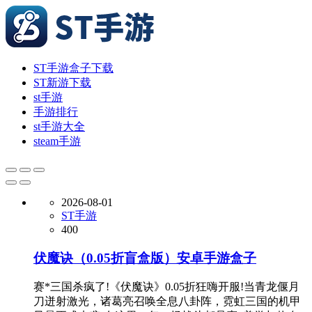
ST手游盒子下载
ST新游下载
st手游
手游排行
st手游大全
steam手游
2026-08-01
ST手游
400
伏魔诀（0.05折盲盒版）安卓手游盒子
赛*三国杀疯了!《伏魔诀》0.05折狂嗨开服!当青龙偃月
刀迸射激光，诸葛亮召唤全息八卦阵，霓虹三国的机甲