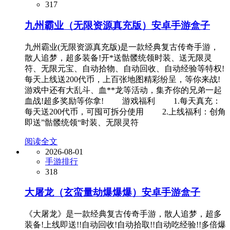
317
九州霸业（无限资源真充版）安卓手游盒子
九州霸业(无限资源真充版)是一款经典复古传奇手游，
散人追梦，超多装备!开*送骷髅统领时装、送无限灵
符、无限元宝、自动拾物、自动回收、自动经验等特权!
每天上线送200代币，上百张地图精彩纷呈，等你来战!
游戏中还有大乱斗、血**龙等活动，集齐你的兄弟一起
血战!超多奖励等你拿! 游戏福利 1.每天真充：
每天送200代币，可囤可拆分使用 2.上线福利：创角
即送”骷髅统领“时装、无限灵符
阅读全文
2026-08-01
手游排行
318
大屠龙（玄蛮量劫爆爆爆）安卓手游盒子
《大屠龙》是一款经典复古传奇手游，散人追梦，超多
装备!上线即送!!自动回收!自动拾取!!自动吃经验!!多倍爆