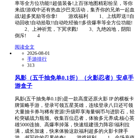
率等全方位功能!!超值装备!上百张地图精彩纷呈，等你
来战!游戏中还有热血沙巴克活动，集齐你的兄弟一起血
战!超多奖励等你拿! 游戏福利 1、上线即送!!自
动回收!自动拾取!!自动吃经验!!多倍爆率等全方位功能!
2、上神祈荒，下冥求戮! 3、九绝凶地，阴阳
倒斥! 4
阅读全文
2026-08-01
手游排行
313
风影（五千抽免单0.1折）（火影忍者）安卓手
游盒子
风影(五千抽免单0.1折)是一款高度还原火影 IP 的横板卡
牌策略手游，登录可领五星英雄，连续登录八日还可领
大量抽卡券与稀有资源!升级即享海量铜币与进阶石，轻
松突破战力瓶颈。收集百位忍者，体验多元养成;核心英
雄5000连抽、高爆率掉落，快速组建强力阵容!福利拉
满，成长加速，快来体验这款福利超多的火影卡牌手
游，书写你的忍界传奇! 游戏福利 1、全场充值